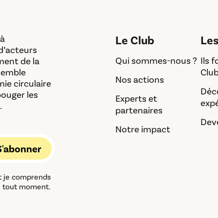
 à
Le Club
Le
d’acteurs
Qui sommes-nous ?
Ils 
ment de la
ssemble
Clu
Nos actions
ie circulaire
Déc
bouger les
Experts et
exp
.
partenaires
Dev
Notre impact
et je comprends
à tout moment.