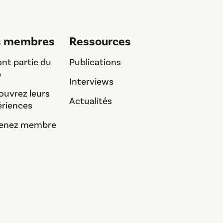
s membres
Ressources
font partie du
Publications
b
Interviews
ouvrez leurs
Actualités
ériences
enez membre