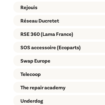
Rejouis
RegenBox
Réseau Ducretet
Rejouis
RSE 360 (Lama France)
Réseau Ducretet
SOS accessoire (Ecoparts)
RSE 360
Swap Europe
Telecoop
SOS Accessoire
Swap Europe
The repair academy
TeleCoop
Underdog