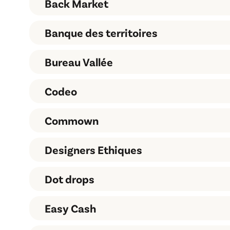
Back Market
Arianee
Arpa cooking
Banque des territoires
Back Market
Bureau Vallée
Banque des Territoires
Codeo
Commown
Bureau Vallée
Codeo
Designers Ethiques
Commown
Dot drops
Designers éthiques
Easy Cash
Dot-Drops