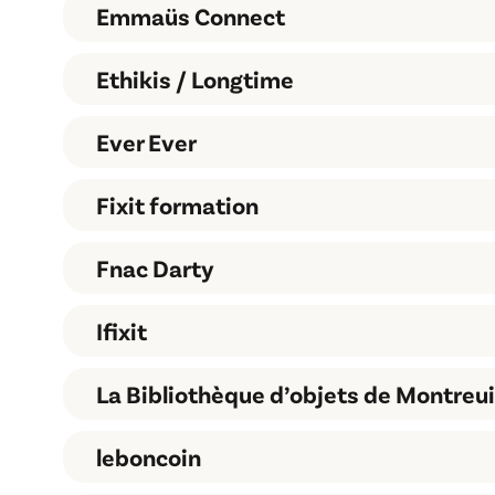
Emmaüs Connect
Ethikis / Longtime
Easy Cash
Emmaüs Connect
Ever Ever
Ethikis
Fixit formation
EverEver
Fnac Darty
Ifixit
Fixit
La Bibliothèque d’objets de Montreui
Fnac Darty
leboncoin
Ifixit