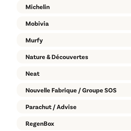
Michelin
BOM
Mobivia
Michelin
Murfy
Mobivia
leboncoin
Nature & Découvertes
Murfy
Neat
Nouvelle Fabrique / Groupe SOS
Nature & Découvertes
Parachut / Advise
Neat
RegenBox
Nouvelle Fabrique