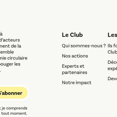
 à
Le Club
Le
d’acteurs
Qui sommes-nous ?
Ils 
ment de la
ssemble
Clu
Nos actions
ie circulaire
Déc
bouger les
Experts et
exp
.
partenaires
Dev
Notre impact
et je comprends
à tout moment.