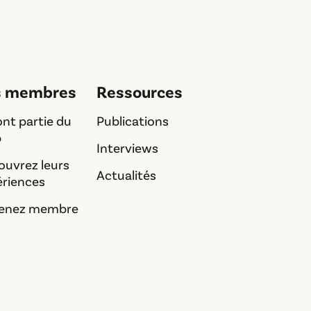
s membres
Ressources
font partie du
Publications
b
Interviews
ouvrez leurs
Actualités
ériences
enez membre